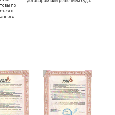
договором или решением суда.
отовы по
ться в
ланного