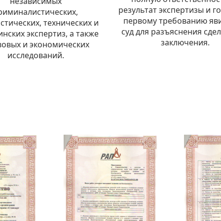
независимых
результат экспертизы и г
риминалистических,
первому требованию яви
стических, технических и
суд для разъяснения сде
нских экспертиз, а также
заключения.
вовых и экономических
исследований.