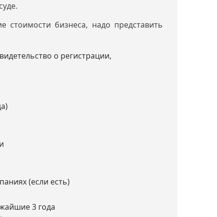
суде.
ие стоимости бизнеса, надо представить
Свидетельство о регистрации,
а)
и
и
аниях (если есть)
ижайшие 3 года