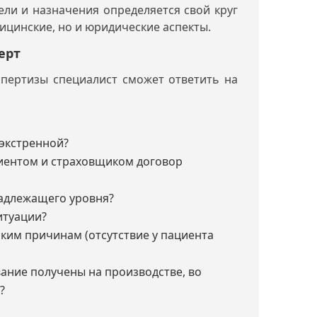
ели и назначения определяется свой круг
дицинские, но и юридические аспекты.
ерт
спертизы специалист сможет ответить на
 экстренной?
иентом и страховщиком договор
надлежащего уровня?
итуации?
аким причинам (отсутствие у пациента
вание получены на производстве, во
?